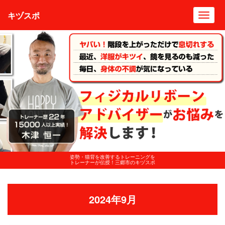
キヅスポ
Toggl
navig
姿勢・猫背を改善するトレーニングを
トレーナーが伝授！三郷市のキヅスポ
2024年9月