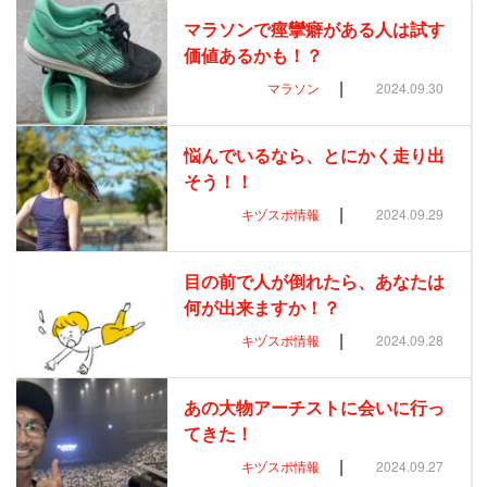
マラソンで痙攣癖がある人は試す
価値あるかも！？
|
マラソン
2024.09.30
悩んでいるなら、とにかく走り出
そう！！
|
キヅスポ情報
2024.09.29
目の前で人が倒れたら、あなたは
何が出来ますか！？
|
キヅスポ情報
2024.09.28
あの大物アーチストに会いに行っ
てきた！
|
キヅスポ情報
2024.09.27