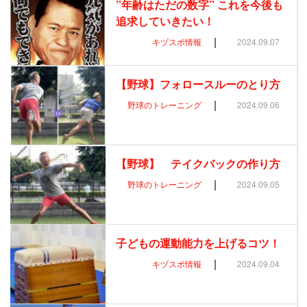
”年齢はただの数字” これを今後も
追求していきたい！
|
キヅスポ情報
2024.09.07
【野球】フォロースルーのとり方
|
野球のトレーニング
2024.09.06
【野球】 テイクバックの作り方
|
野球のトレーニング
2024.09.05
子どもの運動能力を上げるコツ！
|
キヅスポ情報
2024.09.04