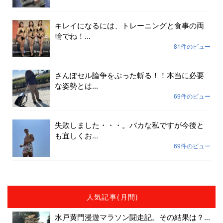
キレイになるには、トレーニングと食事の両
輪でね！...
81件のビュー
さんぽセル論争をぶった斬る！！本当に必要
な姿勢とは...
69件のビュー
失敗しました・・・。バカな私ですが今後と
も宜しくお...
69件のビュー
人気記事(月間)
水戸黄門漫遊マラソン闘走記。その結果は？...