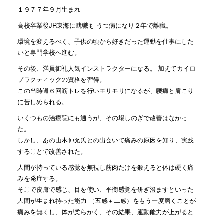
１９７７年９月生まれ
高校卒業後JR東海に就職も うつ病になり２年で離職。
環境を変えるべく、子供の頃から好きだった運動を仕事にした
いと専門学校へ進む。
その後、満員御礼人気インストラクターになる。 加えてカイロ
プラクティックの資格を習得。
この当時週６回筋トレを行いモリモリになるが、腰痛と肩こり
に苦しめられる。
いくつもの治療院にも通うが、その場しのぎで改善はなかっ
た。
しかし、あの山木伸允氏との出会いで痛みの原因を知り、実践
することで改善された。
人間が持っている感覚を無視し筋肉だけを鍛えると体は硬く痛
みを発症する。
そこで皮膚で感じ、目を使い、平衡感覚を研ぎ澄ますといった
人間が生まれ持った能力 （五感＋二感）をもう一度磨くことが
痛みを無くし、体が柔らかく、その結果、運動能力が上がると