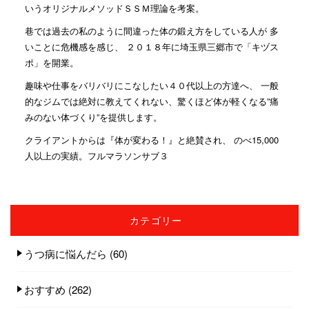
いうオリジナルメソッドＳＳＭ理論を考案。
巷では過去の私のように間違った体の鍛え方をしている人が 多
いことに危機感を感じ、 ２０１８年に埼玉県三郷市で「キヅス
ポ」を開業。
趣味や仕事をバリバリにこなしたい４０代以上の方達へ、 一般
的なジムでは絶対に教えてくれない、驚くほど体が軽くなる”痛
みのない体づくり”を提供します。
クライアントからは『体が変わる！』と絶賛され、 のべ15,000
人以上の実績。フルマラソンサブ３
カテゴリー
うつ病に悩んだら
(60)
おすすめ
(262)