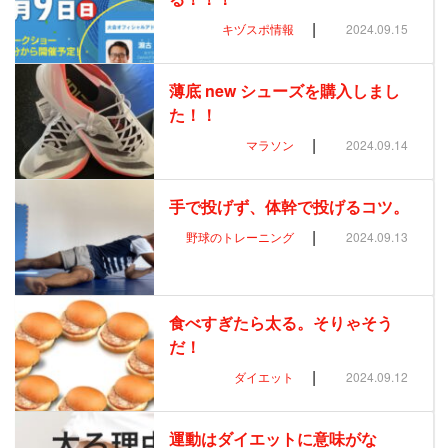
|
キヅスポ情報
2024.09.15
薄底 new シューズを購入しまし
た！！
|
マラソン
2024.09.14
手で投げず、体幹で投げるコツ。
|
野球のトレーニング
2024.09.13
食べすぎたら太る。そりゃそう
だ！
|
ダイエット
2024.09.12
運動はダイエットに意味がな