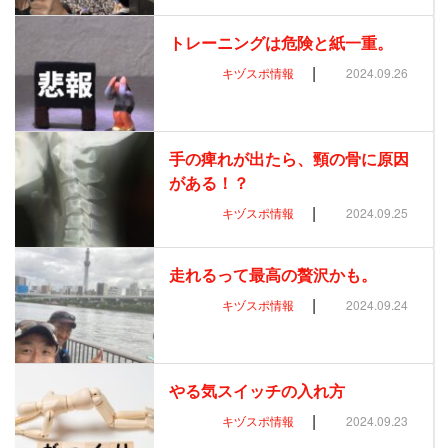
トレーニングは危険と紙一重。
|
キヅスポ情報
2024.09.26
手の痺れが出たら、頸の骨に原因
がある！？
|
キヅスポ情報
2024.09.25
走れるって最高の贅沢かも。
|
キヅスポ情報
2024.09.24
やる気スイッチの入れ方
|
キヅスポ情報
2024.09.23