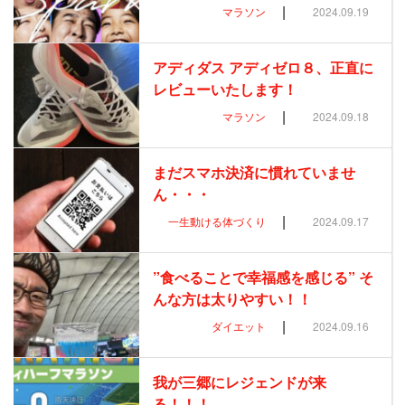
|
マラソン
2024.09.19
アディダス アディゼロ８、正直に
レビューいたします！
|
マラソン
2024.09.18
まだスマホ決済に慣れていませ
ん・・・
|
一生動ける体づくり
2024.09.17
”食べることで幸福感を感じる” そ
んな方は太りやすい！！
|
ダイエット
2024.09.16
我が三郷にレジェンドが来
る！！！