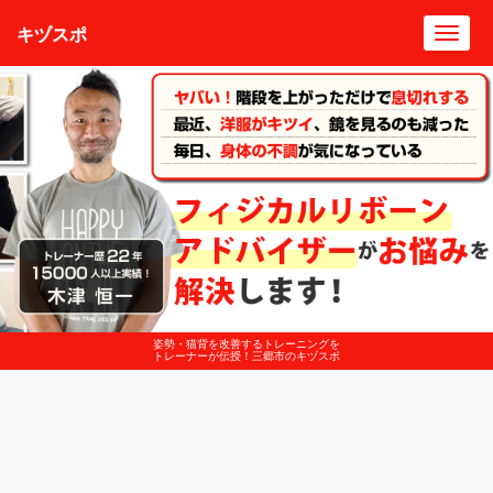
キヅスポ
Toggl
navig
姿勢・猫背を改善するトレーニングを
トレーナーが伝授！三郷市のキヅスポ