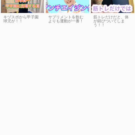
キヅスポから甲子園
サプリメントを飲む
筋トレだけだと、体
球児が！！
よりも運動が一番！
が錆びついてしま
う！！