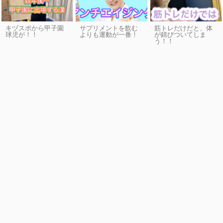
キヅスポから甲子園
サプリメントを飲む
筋トレだけだと、体
球児が！！
よりも運動が一番！
が錆びついてしま
う！！