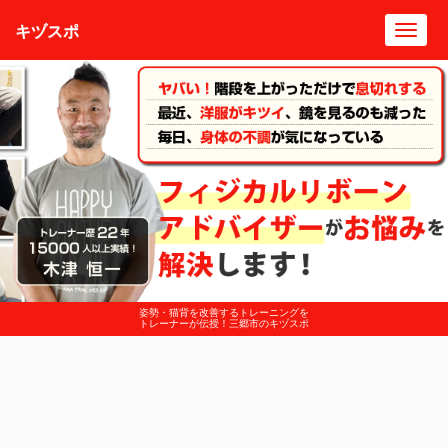
キヅスポ
Toggl
navig
姿勢・猫背を改善するトレーニングを
トレーナーが伝授！三郷市のキヅスポ