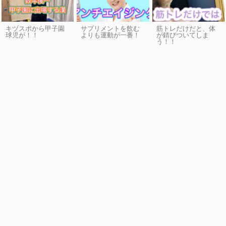
キヅスポから甲子園
サプリメントを飲む
筋トレだけだと、体
球児が！！
よりも運動が一番！
が錆びついてしま
う！！