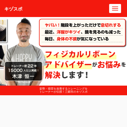
キヅスポ
Toggl
navig
姿勢・猫背を改善するトレーニングを
トレーナーが伝授！三郷市のキヅスポ