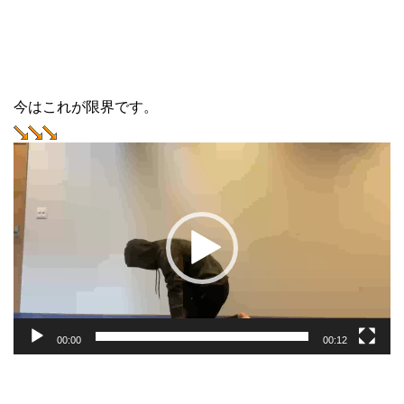
今はこれが限界です。
動
画
プ
レ
ー
ヤ
ー
00:00
00:12