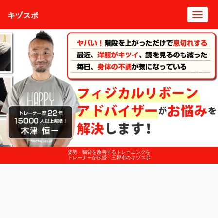
キヅスポ
Toggl
navig
姿勢・猫背を改善するトレーニングを
トレーナーが伝授！三郷市のキヅスポ