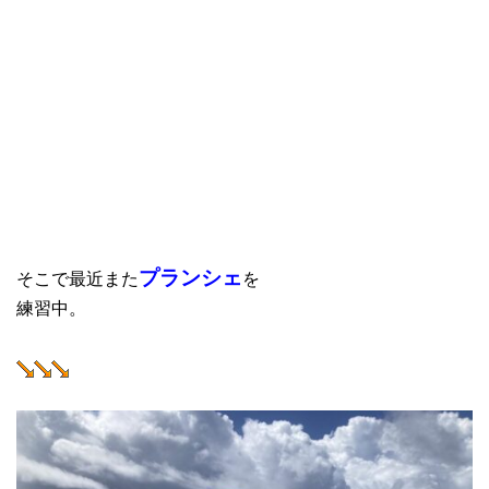
プランシェ
そこで最近また
を
練習中。