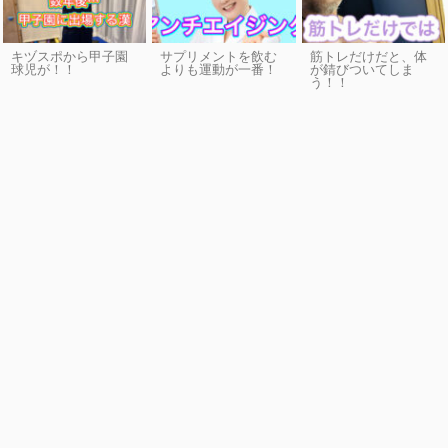
キヅスポから甲子園
サプリメントを飲む
筋トレだけだと、体
球児が！！
よりも運動が一番！
が錆びついてしま
う！！