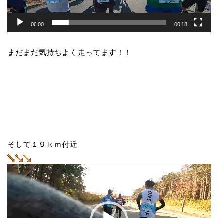
00:00
00:18
まだまだ気持ちよく走ってます！！
そして１９ｋｍ付近
動
画
プ
レ
ー