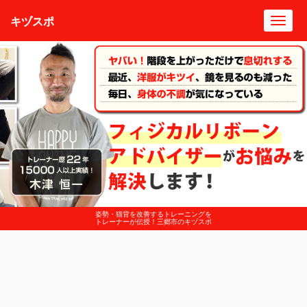
キヅスポ
Toggl
navig
姿勢・猫背を改善するトレーニングを
トレーナーが伝授！三郷市のキヅスポ