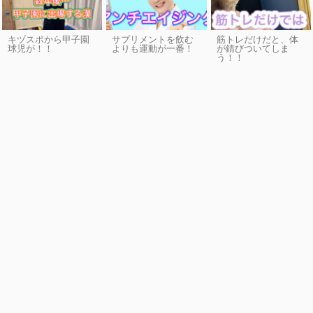
キヅスポから甲子園
サプリメントを飲む
筋トレだけだと、体
球児が！！
よりも運動が一番！
が錆びついてしま
う！！