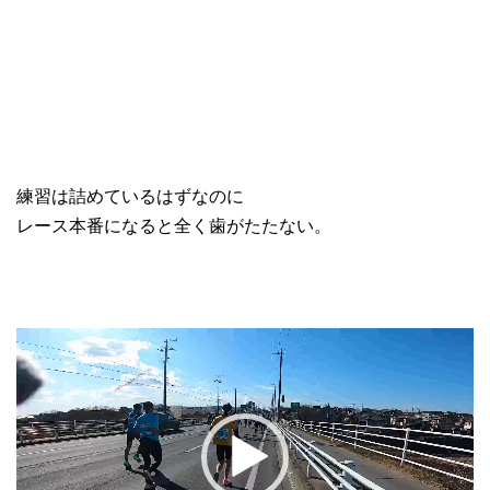
練習は詰めているはずなのに
レース本番になると全く歯がたたない。
動
画
プ
レ
ー
ヤ