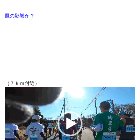
風の影響か？
（７ｋｍ付近）
動
画
プ
レ
ー
ヤ
ー