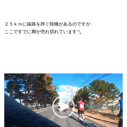
２５ｋｍに線路を跨ぐ陸橋があるのですが
ここですでに脚が売れ切れています
動
画
プ
レ
ー
ヤ
ー