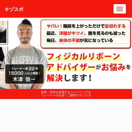
キヅスポ
Toggl
navig
姿勢・猫背を改善するトレーニングを
トレーナーが伝授！三郷市のキヅスポ