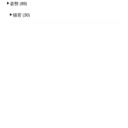
姿勢
(89)
猫背
(30)
子ども体育教室
(64)
子ども秘密基地
(12)
筋トレのあれコレ
(171)
股関節の痛み
(8)
肩こり
(33)
腰痛
(83)
膝の痛み
(12)