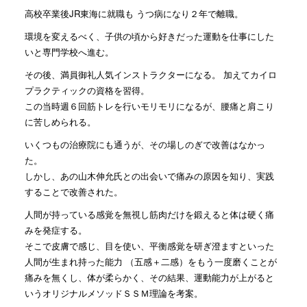
高校卒業後JR東海に就職も うつ病になり２年で離職。
環境を変えるべく、子供の頃から好きだった運動を仕事にした
いと専門学校へ進む。
その後、満員御礼人気インストラクターになる。 加えてカイロ
プラクティックの資格を習得。
この当時週６回筋トレを行いモリモリになるが、腰痛と肩こり
に苦しめられる。
いくつもの治療院にも通うが、その場しのぎで改善はなかっ
た。
しかし、あの山木伸允氏との出会いで痛みの原因を知り、実践
することで改善された。
人間が持っている感覚を無視し筋肉だけを鍛えると体は硬く痛
みを発症する。
そこで皮膚で感じ、目を使い、平衡感覚を研ぎ澄ますといった
人間が生まれ持った能力 （五感＋二感）をもう一度磨くことが
痛みを無くし、体が柔らかく、その結果、運動能力が上がると
いうオリジナルメソッドＳＳＭ理論を考案。