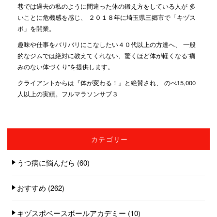
巷では過去の私のように間違った体の鍛え方をしている人が 多
いことに危機感を感じ、 ２０１８年に埼玉県三郷市で「キヅス
ポ」を開業。
趣味や仕事をバリバリにこなしたい４０代以上の方達へ、 一般
的なジムでは絶対に教えてくれない、驚くほど体が軽くなる”痛
みのない体づくり”を提供します。
クライアントからは『体が変わる！』と絶賛され、 のべ15,000
人以上の実績。フルマラソンサブ３
カテゴリー
うつ病に悩んだら
(60)
おすすめ
(262)
キヅスポベースボールアカデミー
(10)