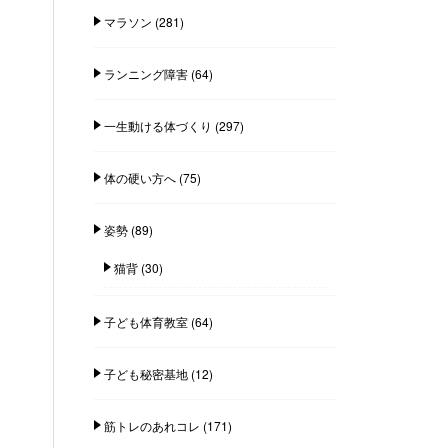
マラソン
(281)
ランニング障害
(64)
一生動ける体づくり
(297)
体の硬い方へ
(75)
姿勢
(89)
猫背
(30)
子ども体育教室
(64)
子ども秘密基地
(12)
筋トレのあれコレ
(171)