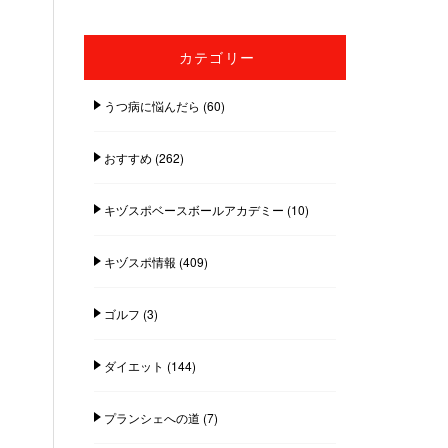
カテゴリー
うつ病に悩んだら
(60)
おすすめ
(262)
キヅスポベースボールアカデミー
(10)
キヅスポ情報
(409)
ゴルフ
(3)
ダイエット
(144)
プランシェへの道
(7)