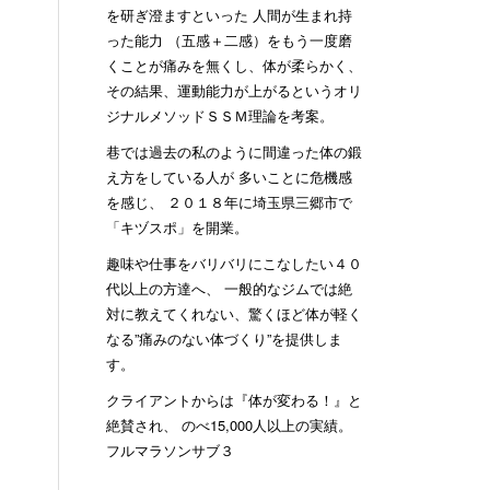
を研ぎ澄ますといった 人間が生まれ持
った能力 （五感＋二感）をもう一度磨
くことが痛みを無くし、体が柔らかく、
その結果、運動能力が上がるというオリ
ジナルメソッドＳＳＭ理論を考案。
巷では過去の私のように間違った体の鍛
え方をしている人が 多いことに危機感
を感じ、 ２０１８年に埼玉県三郷市で
「キヅスポ」を開業。
趣味や仕事をバリバリにこなしたい４０
代以上の方達へ、 一般的なジムでは絶
対に教えてくれない、驚くほど体が軽く
なる”痛みのない体づくり”を提供しま
す。
クライアントからは『体が変わる！』と
絶賛され、 のべ15,000人以上の実績。
フルマラソンサブ３