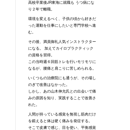
高校卒業後JR東海に就職も うつ病にな
り２年で離職。
環境を変えるべく、子供の頃から好きだ
った運動を仕事にしたいと専門学校へ進
む。
その後、満員御礼人気インストラクター
になる。 加えてカイロプラクティック
の資格を習得。
この当時週６回筋トレを行いモリモリに
なるが、腰痛と肩こりに苦しめられる。
いくつもの治療院にも通うが、その場し
のぎで改善はなかった。
しかし、あの山木伸允氏との出会いで痛
みの原因を知り、実践することで改善さ
れた。
人間が持っている感覚を無視し筋肉だけ
を鍛えると体は硬く痛みを発症する。
そこで皮膚で感じ、目を使い、平衡感覚