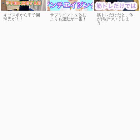
キヅスポから甲子園
サプリメントを飲む
筋トレだけだと、体
球児が！！
よりも運動が一番！
が錆びついてしま
う！！