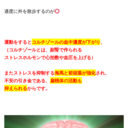
適度に外を散歩するのが
運動をすると
コルチゾールの血中濃度が下がり
、
（コルチゾールとは、副腎で作られる
ストレスホルモンで心拍数や血圧を上げる）
またストレスを抑制する
海馬と前頭葉が強化
され、
不安の引き金である、
扁桃体の活動も
抑えられる
からです。