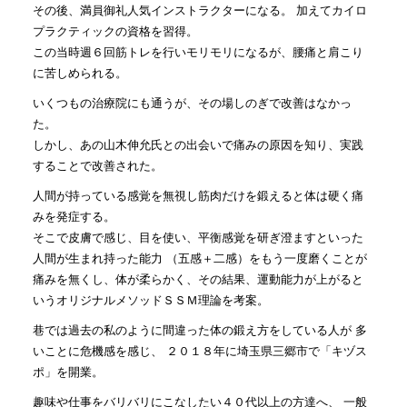
その後、満員御礼人気インストラクターになる。 加えてカイロ
プラクティックの資格を習得。
この当時週６回筋トレを行いモリモリになるが、腰痛と肩こり
に苦しめられる。
いくつもの治療院にも通うが、その場しのぎで改善はなかっ
た。
しかし、あの山木伸允氏との出会いで痛みの原因を知り、実践
することで改善された。
人間が持っている感覚を無視し筋肉だけを鍛えると体は硬く痛
みを発症する。
そこで皮膚で感じ、目を使い、平衡感覚を研ぎ澄ますといった
人間が生まれ持った能力 （五感＋二感）をもう一度磨くことが
痛みを無くし、体が柔らかく、その結果、運動能力が上がると
いうオリジナルメソッドＳＳＭ理論を考案。
巷では過去の私のように間違った体の鍛え方をしている人が 多
いことに危機感を感じ、 ２０１８年に埼玉県三郷市で「キヅス
ポ」を開業。
趣味や仕事をバリバリにこなしたい４０代以上の方達へ、 一般