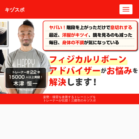
キヅスポ
Toggl
navig
姿勢・猫背を改善するトレーニングを
トレーナーが伝授！三郷市のキヅスポ