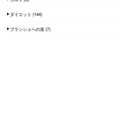
ダイエット
(144)
プランシェへの道
(7)
マラソン
(281)
ランニング障害
(64)
一生動ける体づくり
(297)
体の硬い方へ
(75)
姿勢
(89)
猫背
(30)