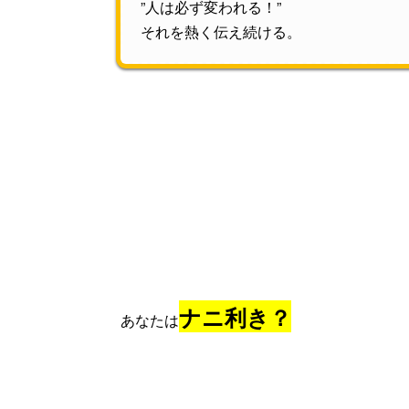
”人は必ず変われる！”
それを熱く伝え続ける。
ナニ利き？
あなたは