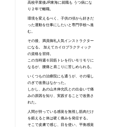
高校卒業後JR東海に就職も うつ病にな
り２年で離職。
環境を変えるべく、子供の頃から好きだ
った運動を仕事にしたいと専門学校へ進
む。
その後、満員御礼人気インストラクター
になる。 加えてカイロプラクティック
の資格を習得。
この当時週６回筋トレを行いモリモリに
なるが、腰痛と肩こりに苦しめられる。
いくつもの治療院にも通うが、その場し
のぎで改善はなかった。
しかし、あの山木伸允氏との出会いで痛
みの原因を知り、実践することで改善さ
れた。
人間が持っている感覚を無視し筋肉だけ
を鍛えると体は硬く痛みを発症する。
そこで皮膚で感じ、目を使い、平衡感覚