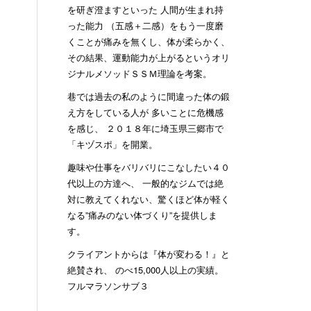
を研ぎ澄ますといった 人間が生まれ持
った能力 （五感＋二感）をもう一度磨
くことが痛みを無くし、体が柔らかく、
その結果、運動能力が上がるというオリ
ジナルメソッドＳＳＭ理論を考案。
巷では過去の私のように間違った体の鍛
え方をしている人が 多いことに危機感
を感じ、 ２０１８年に埼玉県三郷市で
「キヅスポ」を開業。
趣味や仕事をバリバリにこなしたい４０
代以上の方達へ、 一般的なジムでは絶
対に教えてくれない、驚くほど体が軽く
なる”痛みのない体づくり”を提供しま
す。
クライアントからは『体が変わる！』と
絶賛され、 のべ15,000人以上の実績。
フルマラソンサブ３