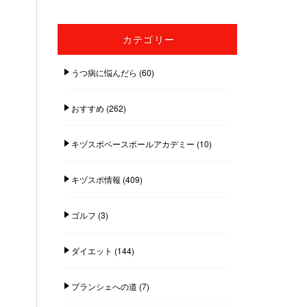
カテゴリー
うつ病に悩んだら
(60)
おすすめ
(262)
キヅスポベースボールアカデミー
(10)
キヅスポ情報
(409)
ゴルフ
(3)
ダイエット
(144)
プランシェへの道
(7)