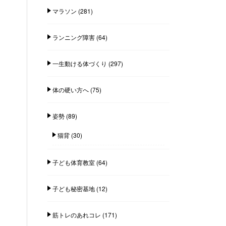
マラソン
(281)
ランニング障害
(64)
一生動ける体づくり
(297)
体の硬い方へ
(75)
姿勢
(89)
猫背
(30)
子ども体育教室
(64)
子ども秘密基地
(12)
筋トレのあれコレ
(171)