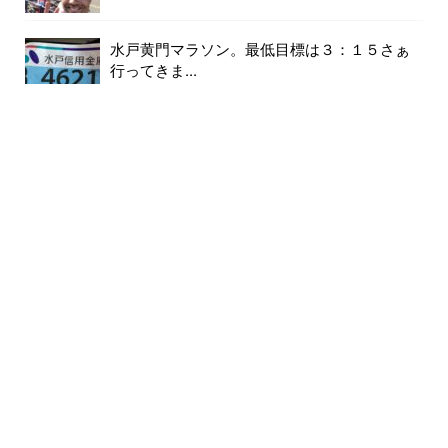
水戸黄門マラソン。最低目標は３：１５さぁ
行ってきま...
42件のビュー
またやってしまったか！？後脛骨筋の肉離
れ。...
36件のビュー
走ると『ふくらはぎが痛い』人の特徴２選！...
35件のビュー
飲む・食べるなら走る。私のバカ話、お暇な
方はお付き...
35件のビュー