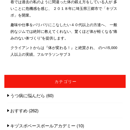
巷では過去の私のように間違った体の鍛え方をしている人が 多
いことに危機感を感じ、 ２０１８年に埼玉県三郷市で「キヅス
ポ」を開業。
趣味や仕事をバリバリにこなしたい４０代以上の方達へ、 一般
的なジムでは絶対に教えてくれない、驚くほど体が軽くなる”痛
みのない体づくり”を提供します。
クライアントからは『体が変わる！』と絶賛され、 のべ15,000
人以上の実績。フルマラソンサブ３
カテゴリー
うつ病に悩んだら
(60)
おすすめ
(262)
キヅスポベースボールアカデミー
(10)