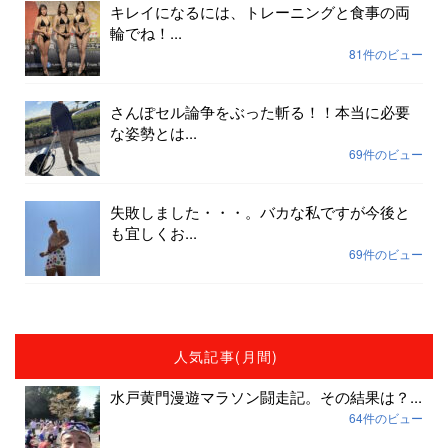
キレイになるには、トレーニングと食事の両
輪でね！...
81件のビュー
さんぽセル論争をぶった斬る！！本当に必要
な姿勢とは...
69件のビュー
失敗しました・・・。バカな私ですが今後と
も宜しくお...
69件のビュー
人気記事(月間)
水戸黄門漫遊マラソン闘走記。その結果は？...
64件のビュー