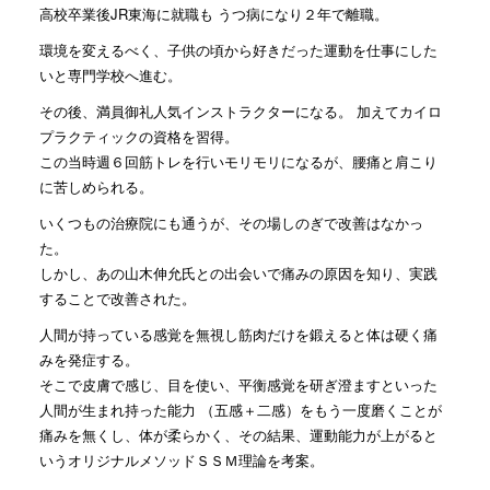
高校卒業後JR東海に就職も うつ病になり２年で離職。
環境を変えるべく、子供の頃から好きだった運動を仕事にした
いと専門学校へ進む。
その後、満員御礼人気インストラクターになる。 加えてカイロ
プラクティックの資格を習得。
この当時週６回筋トレを行いモリモリになるが、腰痛と肩こり
に苦しめられる。
いくつもの治療院にも通うが、その場しのぎで改善はなかっ
た。
しかし、あの山木伸允氏との出会いで痛みの原因を知り、実践
することで改善された。
人間が持っている感覚を無視し筋肉だけを鍛えると体は硬く痛
みを発症する。
そこで皮膚で感じ、目を使い、平衡感覚を研ぎ澄ますといった
人間が生まれ持った能力 （五感＋二感）をもう一度磨くことが
痛みを無くし、体が柔らかく、その結果、運動能力が上がると
いうオリジナルメソッドＳＳＭ理論を考案。