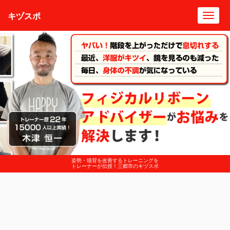
キヅスポ
Toggl
navig
姿勢・猫背を改善するトレーニングを
トレーナーが伝授！三郷市のキヅスポ