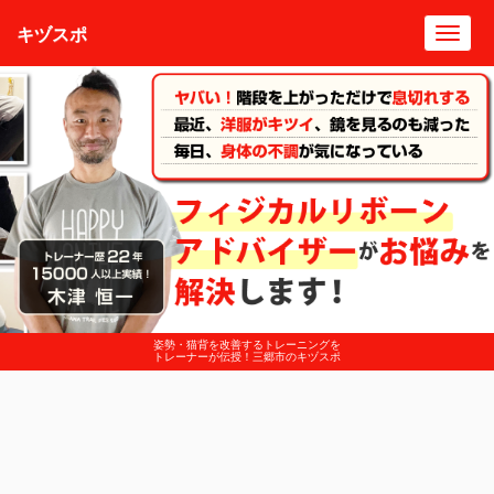
キヅスポ
Toggl
navig
姿勢・猫背を改善するトレーニングを
トレーナーが伝授！三郷市のキヅスポ