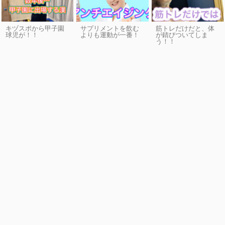
キヅスポから甲子園
サプリメントを飲む
筋トレだけだと、体
球児が！！
よりも運動が一番！
が錆びついてしま
う！！