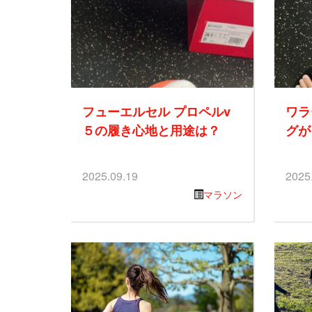
フューエルセル プロペルv
ワラ
５の履き心地と用途は？
グが
2025.09.19
2025
マラソン