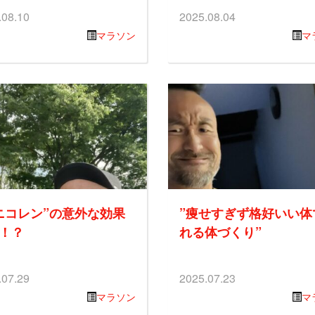
.08.10
2025.08.04
マラソン
マ
ニコレン”の意外な効果
”痩せすぎず格好いい体
！？
れる体づくり”
.07.29
2025.07.23
マラソン
マ