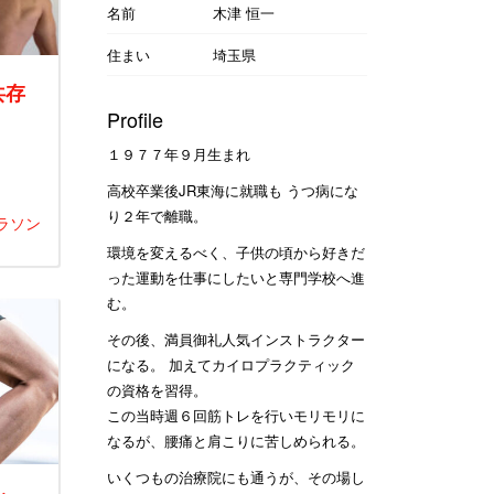
名前
木津 恒一
住まい
埼玉県
共存
Profile
１９７７年９月生まれ
高校卒業後JR東海に就職も うつ病にな
り２年で離職。
ラソン
環境を変えるべく、子供の頃から好きだ
った運動を仕事にしたいと専門学校へ進
む。
その後、満員御礼人気インストラクター
になる。 加えてカイロプラクティック
の資格を習得。
この当時週６回筋トレを行いモリモリに
なるが、腰痛と肩こりに苦しめられる。
いくつもの治療院にも通うが、その場し