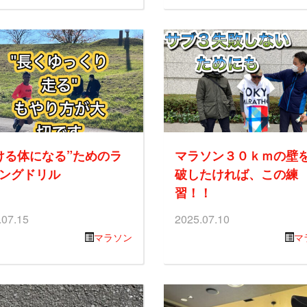
ける体になる”ためのラ
マラソン３０ｋｍの壁
ングドリル
破したければ、この練
習！！
.07.15
2025.07.10
マラソン
マ