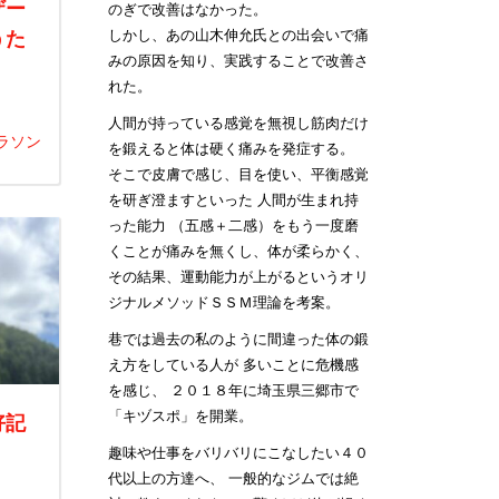
ザー
のぎで改善はなかった。
うた
しかし、あの山木伸允氏との出会いで痛
みの原因を知り、実践することで改善さ
れた。
人間が持っている感覚を無視し筋肉だけ
ラソン
を鍛えると体は硬く痛みを発症する。
そこで皮膚で感じ、目を使い、平衡感覚
を研ぎ澄ますといった 人間が生まれ持
った能力 （五感＋二感）をもう一度磨
くことが痛みを無くし、体が柔らかく、
その結果、運動能力が上がるというオリ
ジナルメソッドＳＳＭ理論を考案。
巷では過去の私のように間違った体の鍛
え方をしている人が 多いことに危機感
を感じ、 ２０１８年に埼玉県三郷市で
「キヅスポ」を開業。
好記
趣味や仕事をバリバリにこなしたい４０
代以上の方達へ、 一般的なジムでは絶