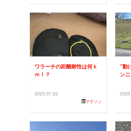
ワラーチの距離耐性は何ｋ
”動
ｍ！？
ンニ
2025.07.22
2025
マラソン