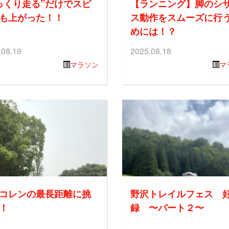
っくり走る”だけでスピ
【ランニング】脚のシ
も上がった！！
ス動作をスムーズに行
めには！？
.08.19
2025.08.18
マラソン
マ
コレンの最長距離に挑
野沢トレイルフェス 
！
録 〜パート２〜