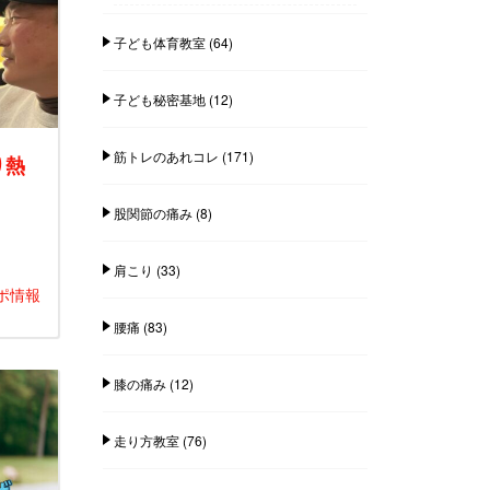
子ども体育教室
(64)
子ども秘密基地
(12)
筋トレのあれコレ
(171)
り熱
股関節の痛み
(8)
肩こり
(33)
ポ情報
腰痛
(83)
膝の痛み
(12)
走り方教室
(76)