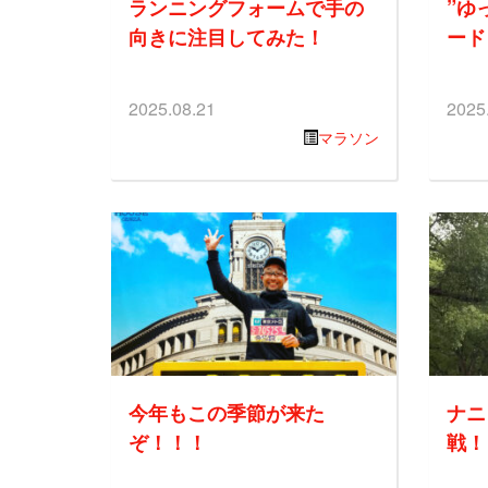
ランニングフォームで手の
”ゆ
向きに注目してみた！
ード
2025.08.21
2025
マラソン
今年もこの季節が来た
ナニ
ぞ！！！
戦！