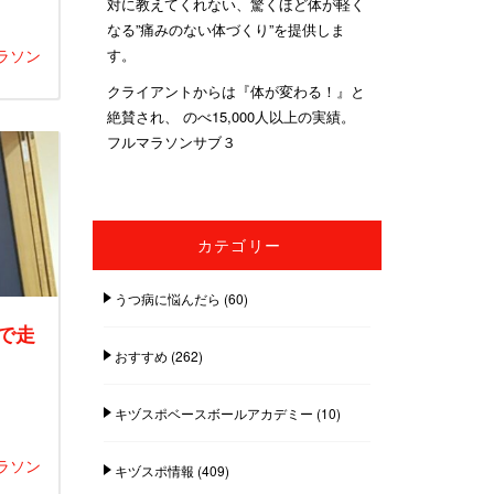
対に教えてくれない、驚くほど体が軽く
なる”痛みのない体づくり”を提供しま
す。
ラソン
クライアントからは『体が変わる！』と
絶賛され、 のべ15,000人以上の実績。
フルマラソンサブ３
カテゴリー
うつ病に悩んだら
(60)
で走
おすすめ
(262)
キヅスポベースボールアカデミー
(10)
ラソン
キヅスポ情報
(409)