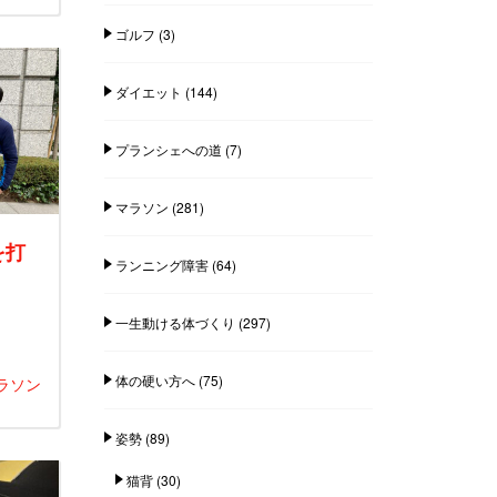
ゴルフ
(3)
ダイエット
(144)
プランシェへの道
(7)
マラソン
(281)
を打
ランニング障害
(64)
一生動ける体づくり
(297)
体の硬い方へ
(75)
ラソン
姿勢
(89)
猫背
(30)