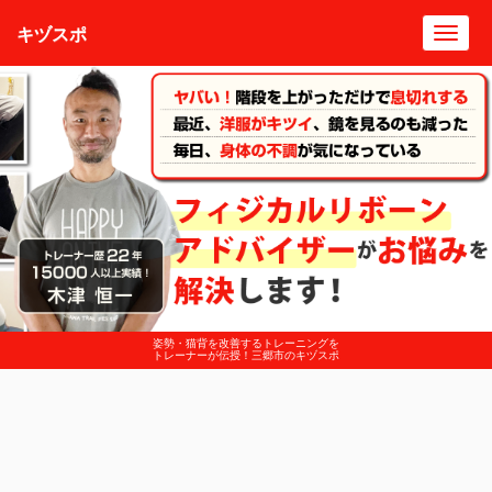
キヅスポ
Toggl
navig
姿勢・猫背を改善するトレーニングを
トレーナーが伝授！三郷市のキヅスポ