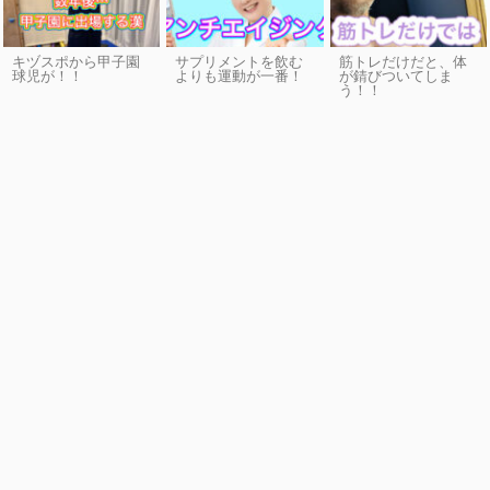
キヅスポから甲子園
サプリメントを飲む
筋トレだけだと、体
球児が！！
よりも運動が一番！
が錆びついてしま
う！！