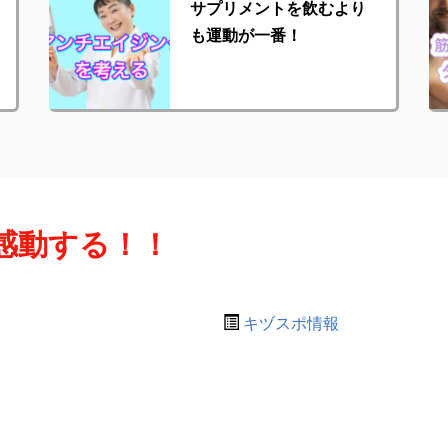
サプリメントを飲むより
も運動が一番！
感動する！！
キヅスポ情報