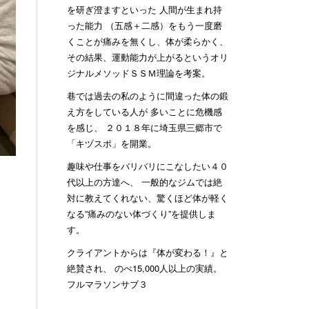
を研ぎ澄ますといった 人間が生まれ持
った能力 （五感＋二感）をもう一度磨
くことが痛みを無くし、体が柔らかく、
その結果、運動能力が上がるというオリ
ジナルメソッドＳＳＭ理論を考案。
巷では過去の私のように間違った体の鍛
え方をしている人が 多いことに危機感
を感じ、 ２０１８年に埼玉県三郷市で
「キヅスポ」を開業。
趣味や仕事をバリバリにこなしたい４０
代以上の方達へ、 一般的なジムでは絶
対に教えてくれない、驚くほど体が軽く
なる”痛みのない体づくり”を提供しま
す。
クライアントからは『体が変わる！』と
絶賛され、 のべ15,000人以上の実績。
フルマラソンサブ３