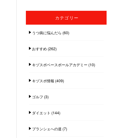
カテゴリー
うつ病に悩んだら
(60)
おすすめ
(262)
キヅスポベースボールアカデミー
(10)
キヅスポ情報
(409)
ゴルフ
(3)
ダイエット
(144)
プランシェへの道
(7)