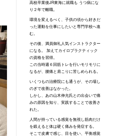
高校卒業後JR東海に就職も うつ病にな
り２年で離職。
環境を変えるべく、子供の頃から好きだ
った運動を仕事にしたいと専門学校へ進
む。
その後、満員御礼人気インストラクター
になる。 加えてカイロプラクティック
の資格を習得。
この当時週６回筋トレを行いモリモリに
なるが、腰痛と肩こりに苦しめられる。
いくつもの治療院にも通うが、その場し
のぎで改善はなかった。
しかし、あの山木伸允氏との出会いで痛
みの原因を知り、実践することで改善さ
れた。
人間が持っている感覚を無視し筋肉だけ
を鍛えると体は硬く痛みを発症する。
そこで皮膚で感じ、目を使い、平衡感覚