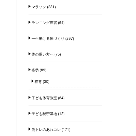
マラソン
(281)
ランニング障害
(64)
一生動ける体づくり
(297)
体の硬い方へ
(75)
姿勢
(89)
猫背
(30)
子ども体育教室
(64)
子ども秘密基地
(12)
筋トレのあれコレ
(171)