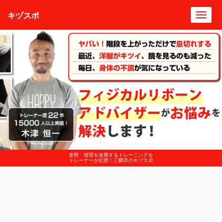
キヅスポ
Toggl
navig
姿勢・猫背を改善するトレーニングを
トレーナーが伝授！三郷市のキヅスポ