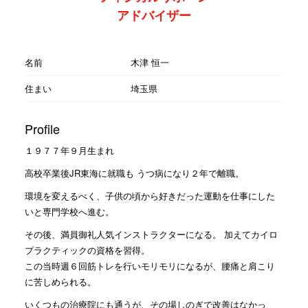
アドバイザー
名前
木津 恒一
住まい
埼玉県
Profile
１９７７年９月生まれ
高校卒業後JR東海に就職も うつ病になり２年で離職。
環境を変えるべく、子供の頃から好きだった運動を仕事にした
いと専門学校へ進む。
その後、満員御礼人気インストラクターになる。 加えてカイロ
プラクティックの資格を習得。
この当時週６回筋トレを行いモリモリになるが、腰痛と肩こり
に苦しめられる。
いくつもの治療院にも通うが、その場しのぎで改善はなかっ