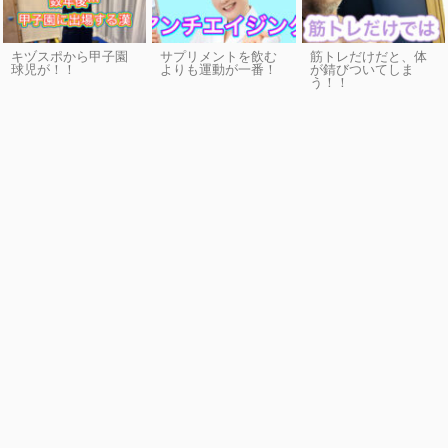
キヅスポから甲子園
サプリメントを飲む
筋トレだけだと、体
球児が！！
よりも運動が一番！
が錆びついてしま
う！！