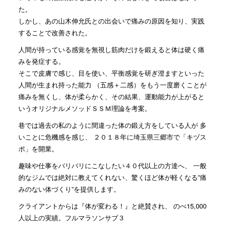
た。
しかし、あの山木伸允氏との出会いで痛みの原因を知り、実践
することで改善された。
人間が持っている感覚を無視し筋肉だけを鍛えると体は硬く痛
みを発症する。
そこで皮膚で感じ、目を使い、平衡感覚を研ぎ澄ますといった
人間が生まれ持った能力 （五感＋二感）をもう一度磨くことが
痛みを無くし、体が柔らかく、その結果、運動能力が上がると
いうオリジナルメソッドＳＳＭ理論を考案。
巷では過去の私のように間違った体の鍛え方をしている人が 多
いことに危機感を感じ、 ２０１８年に埼玉県三郷市で「キヅス
ポ」を開業。
趣味や仕事をバリバリにこなしたい４０代以上の方達へ、 一般
的なジムでは絶対に教えてくれない、驚くほど体が軽くなる”痛
みのない体づくり”を提供します。
クライアントからは『体が変わる！』と絶賛され、 のべ15,000
人以上の実績。フルマラソンサブ３