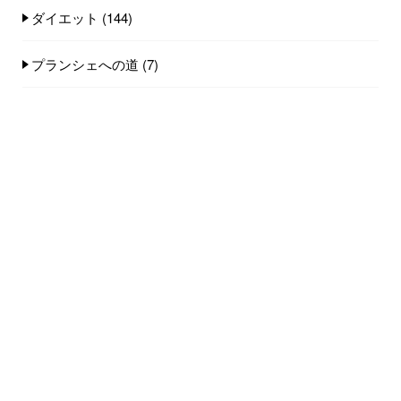
ダイエット
(144)
プランシェへの道
(7)
マラソン
(281)
ランニング障害
(64)
一生動ける体づくり
(297)
体の硬い方へ
(75)
姿勢
(89)
猫背
(30)
子ども体育教室
(64)