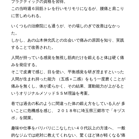
プラクティックの資格を習得。
この当時週６回筋トレを行いモリモリになるが、腰痛と肩こり
に苦しめられる。
いくつもの治療院にも通うが、その場しのぎで改善はなかっ
た。
しかし、あの山木伸允氏との出会いで痛みの原因を知り、実践
することで改善された。
人間が持っている感覚を無視し筋肉だけを鍛えると体は硬く痛
みを発症する。
そこで皮膚で感じ、目を使い、平衡感覚を研ぎ澄ますといった
人間が生まれ持った能力 （五感＋二感）をもう一度磨くことが
痛みを無くし、体が柔らかく、その結果、運動能力が上がると
いうオリジナルメソッドＳＳＭ理論を考案。
巷では過去の私のように間違った体の鍛え方をしている人が 多
いことに危機感を感じ、 ２０１８年に埼玉県三郷市で「キヅス
ポ」を開業。
趣味や仕事をバリバリにこなしたい４０代以上の方達へ、 一般
的なジムでは絶対に教えてくれない、驚くほど体が軽くなる”痛