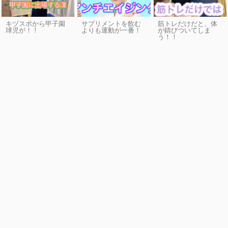
キヅスポから甲子園
サプリメントを飲む
筋トレだけだと、体
球児が！！
よりも運動が一番！
が錆びついてしま
う！！