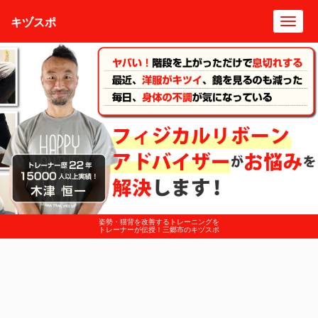
キヅスポ
Toggl
navig
姿勢・猫背を改善するトレーニングを
トレーナーが伝授！三郷市のキヅスポ