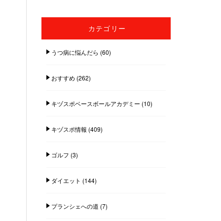
カテゴリー
うつ病に悩んだら
(60)
おすすめ
(262)
キヅスポベースボールアカデミー
(10)
キヅスポ情報
(409)
ゴルフ
(3)
ダイエット
(144)
プランシェへの道
(7)