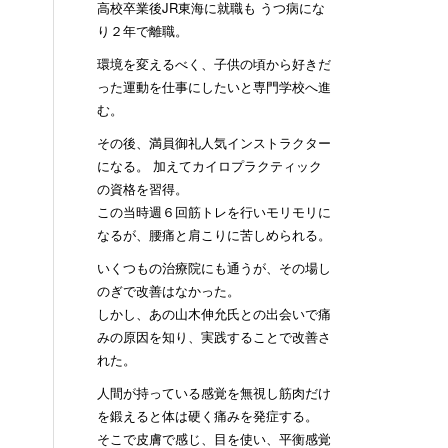
高校卒業後JR東海に就職も うつ病にな
り２年で離職。
環境を変えるべく、子供の頃から好きだ
った運動を仕事にしたいと専門学校へ進
む。
その後、満員御礼人気インストラクター
になる。 加えてカイロプラクティック
の資格を習得。
この当時週６回筋トレを行いモリモリに
なるが、腰痛と肩こりに苦しめられる。
いくつもの治療院にも通うが、その場し
のぎで改善はなかった。
しかし、あの山木伸允氏との出会いで痛
みの原因を知り、実践することで改善さ
れた。
人間が持っている感覚を無視し筋肉だけ
を鍛えると体は硬く痛みを発症する。
そこで皮膚で感じ、目を使い、平衡感覚