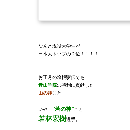
なんと現役大学生が
日本人トップの２位！！！！
お正月の箱根駅伝でも
青山学院
の勝利に貢献した
山の神
こと
”若の神”
いや、
こと
若林宏樹
選手。