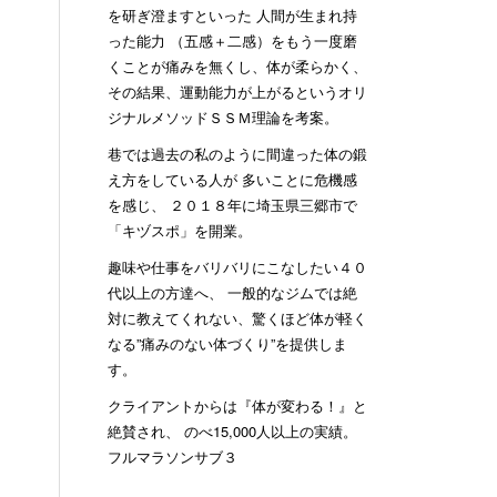
を研ぎ澄ますといった 人間が生まれ持
った能力 （五感＋二感）をもう一度磨
くことが痛みを無くし、体が柔らかく、
その結果、運動能力が上がるというオリ
ジナルメソッドＳＳＭ理論を考案。
巷では過去の私のように間違った体の鍛
え方をしている人が 多いことに危機感
を感じ、 ２０１８年に埼玉県三郷市で
「キヅスポ」を開業。
趣味や仕事をバリバリにこなしたい４０
代以上の方達へ、 一般的なジムでは絶
対に教えてくれない、驚くほど体が軽く
なる”痛みのない体づくり”を提供しま
す。
クライアントからは『体が変わる！』と
絶賛され、 のべ15,000人以上の実績。
フルマラソンサブ３