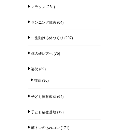
マラソン
(281)
ランニング障害
(64)
一生動ける体づくり
(297)
体の硬い方へ
(75)
姿勢
(89)
猫背
(30)
子ども体育教室
(64)
子ども秘密基地
(12)
筋トレのあれコレ
(171)