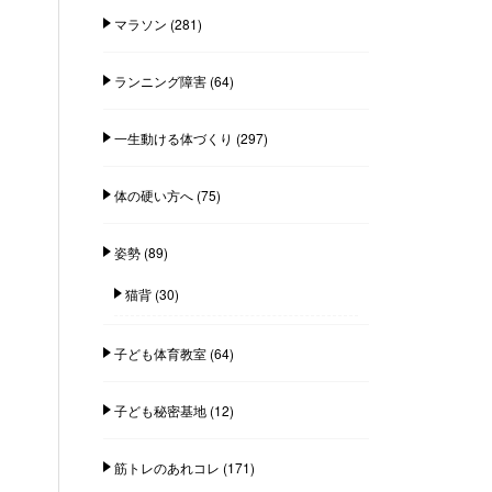
マラソン
(281)
ランニング障害
(64)
一生動ける体づくり
(297)
体の硬い方へ
(75)
姿勢
(89)
猫背
(30)
子ども体育教室
(64)
子ども秘密基地
(12)
筋トレのあれコレ
(171)