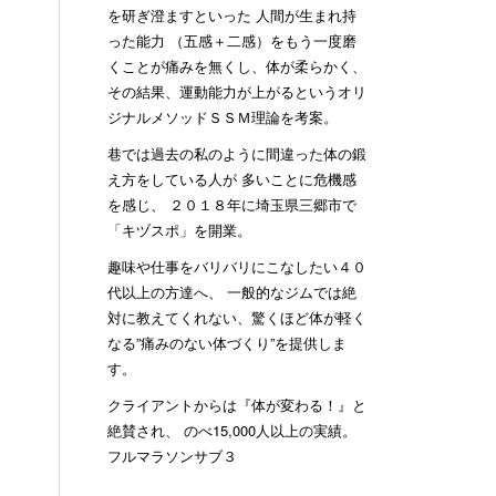
を研ぎ澄ますといった 人間が生まれ持
った能力 （五感＋二感）をもう一度磨
くことが痛みを無くし、体が柔らかく、
その結果、運動能力が上がるというオリ
ジナルメソッドＳＳＭ理論を考案。
巷では過去の私のように間違った体の鍛
え方をしている人が 多いことに危機感
を感じ、 ２０１８年に埼玉県三郷市で
「キヅスポ」を開業。
趣味や仕事をバリバリにこなしたい４０
代以上の方達へ、 一般的なジムでは絶
対に教えてくれない、驚くほど体が軽く
なる”痛みのない体づくり”を提供しま
す。
クライアントからは『体が変わる！』と
絶賛され、 のべ15,000人以上の実績。
フルマラソンサブ３