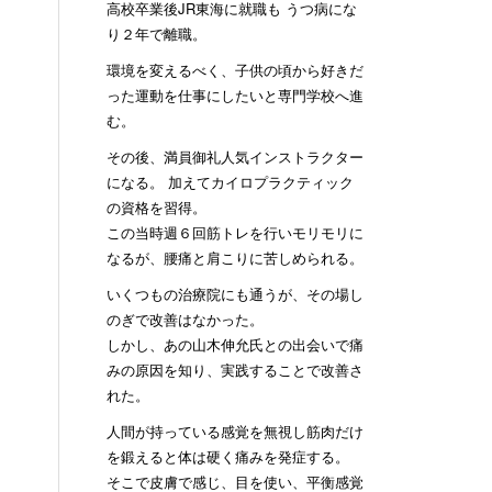
高校卒業後JR東海に就職も うつ病にな
り２年で離職。
環境を変えるべく、子供の頃から好きだ
った運動を仕事にしたいと専門学校へ進
む。
その後、満員御礼人気インストラクター
になる。 加えてカイロプラクティック
の資格を習得。
この当時週６回筋トレを行いモリモリに
なるが、腰痛と肩こりに苦しめられる。
いくつもの治療院にも通うが、その場し
のぎで改善はなかった。
しかし、あの山木伸允氏との出会いで痛
みの原因を知り、実践することで改善さ
れた。
人間が持っている感覚を無視し筋肉だけ
を鍛えると体は硬く痛みを発症する。
そこで皮膚で感じ、目を使い、平衡感覚