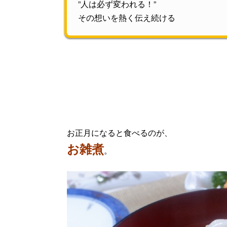
”人は必ず変われる！”
その想いを熱く伝え続ける
お正月になると食べるのが、
お雑煮
。