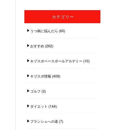
カテゴリー
うつ病に悩んだら
(60)
おすすめ
(262)
キヅスポベースボールアカデミー
(10)
キヅスポ情報
(409)
ゴルフ
(3)
ダイエット
(144)
プランシェへの道
(7)