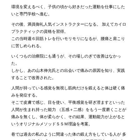
環境を変えるべく、子供の頃から好きだった運動を仕事にした
いと専門学校へ進む。
その後、満員御礼人気インストラクターになる。 加えてカイロ
プラクティックの資格を習得。
この当時週６回筋トレを行いモリモリになるが、腰痛と肩こり
に苦しめられる。
いくつもの治療院にも通うが、その場しのぎで改善はなかっ
た。
しかし、あの山木伸允氏との出会いで痛みの原因を知り、実践
することで改善された。
人間が持っている感覚を無視し筋肉だけを鍛えると体は硬く痛
みを発症する。
そこで皮膚で感じ、目を使い、平衡感覚を研ぎ澄ますといった
人間が生まれ持った能力 （五感＋二感）をもう一度磨くことが
痛みを無くし、体が柔らかく、その結果、運動能力が上がると
いうオリジナルメソッドＳＳＭ理論を考案。
巷では過去の私のように間違った体の鍛え方をしている人が 多