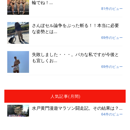
輪でね！...
81件のビュー
さんぽセル論争をぶった斬る！！本当に必要
な姿勢とは...
69件のビュー
失敗しました・・・。バカな私ですが今後と
も宜しくお...
69件のビュー
人気記事(月間)
水戸黄門漫遊マラソン闘走記。その結果は？...
64件のビュー