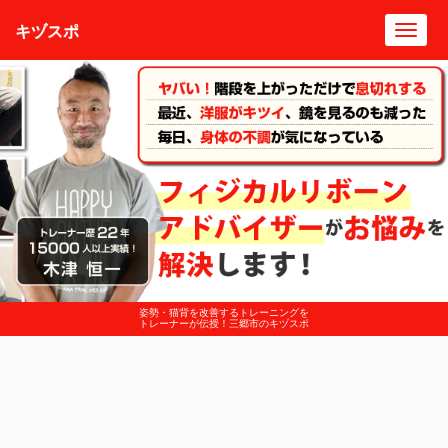
キヅスポ
Toggl
navig
姿勢・猫背を改善するトレーニングを
トレーナーが伝授！三郷市のキヅスポ