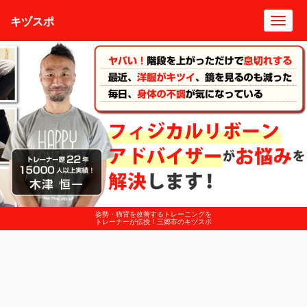
キヅスポ
Toggl
navig
姿勢・猫背を改善するトレーニングを
トレーナーが伝授！三郷市のキヅスポ