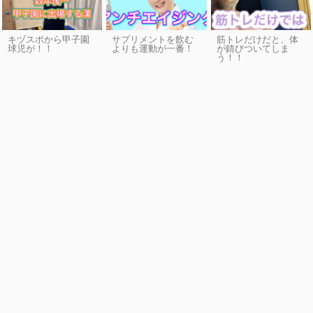
キヅスポから甲子園
サプリメントを飲む
筋トレだけだと、体
球児が！！
よりも運動が一番！
が錆びついてしま
う！！