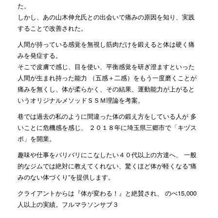
た。
しかし、あの山木伸允氏との出会いで痛みの原因を知り、実践
することで改善された。
人間が持っている感覚を無視し筋肉だけを鍛えると体は硬く痛
みを発症する。
そこで皮膚で感じ、目を使い、平衡感覚を研ぎ澄ますといった
人間が生まれ持った能力 （五感＋二感）をもう一度磨くことが
痛みを無くし、体が柔らかく、その結果、運動能力が上がると
いうオリジナルメソッドＳＳＭ理論を考案。
巷では過去の私のように間違った体の鍛え方をしている人が 多
いことに危機感を感じ、 ２０１８年に埼玉県三郷市で「キヅス
ポ」を開業。
趣味や仕事をバリバリにこなしたい４０代以上の方達へ、 一般
的なジムでは絶対に教えてくれない、驚くほど体が軽くなる”痛
みのない体づくり”を提供します。
クライアントからは『体が変わる！』と絶賛され、 のべ15,000
人以上の実績。フルマラソンサブ３