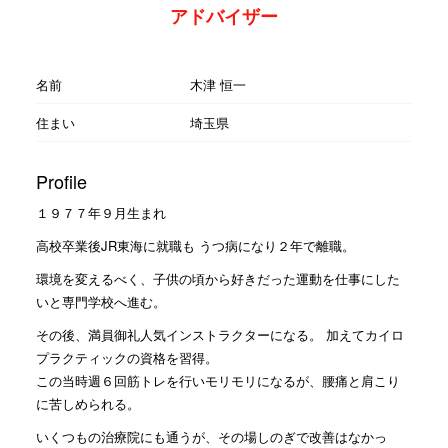
アドバイザー
名前
木津 恒一
住まい
埼玉県
Profile
１９７７年９月生まれ
高校卒業後JR東海に就職も うつ病になり２年で離職。
環境を変えるべく、子供の頃から好きだった運動を仕事にした
いと専門学校へ進む。
その後、満員御礼人気インストラクターになる。 加えてカイロ
プラクティックの資格を習得。
この当時週６回筋トレを行いモリモリになるが、腰痛と肩こり
に苦しめられる。
いくつもの治療院にも通うが、その場しのぎで改善はなかっ