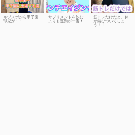
キヅスポから甲子園
サプリメントを飲む
筋トレだけだと、体
球児が！！
よりも運動が一番！
が錆びついてしま
う！！