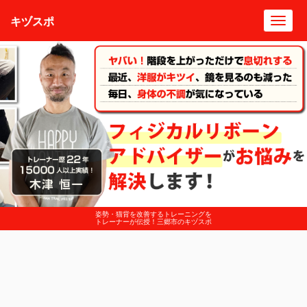
キヅスポ
Toggl
navig
姿勢・猫背を改善するトレーニングを
トレーナーが伝授！三郷市のキヅスポ