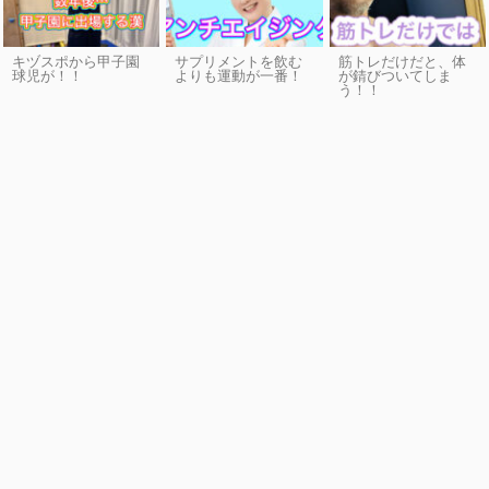
キヅスポから甲子園
サプリメントを飲む
筋トレだけだと、体
球児が！！
よりも運動が一番！
が錆びついてしま
う！！