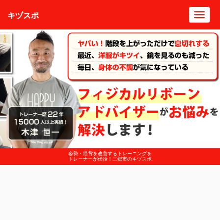
キヅスポ
Toggl
navig
姿勢・猫背を改善するトレーニングを
トレーナーが伝授！三郷市のキヅスポ