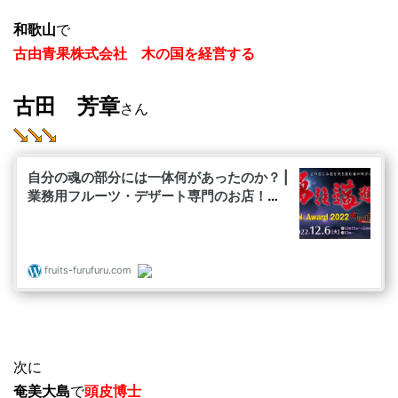
和歌山
で
古由青果株式会社 木の国を経営する
古田 芳章
さん
次に
奄美大島
で
頭皮博士