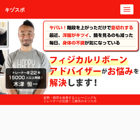
キヅスポ
Toggl
navig
姿勢・猫背を改善するトレーニングを
トレーナーが伝授！三郷市のキヅスポ