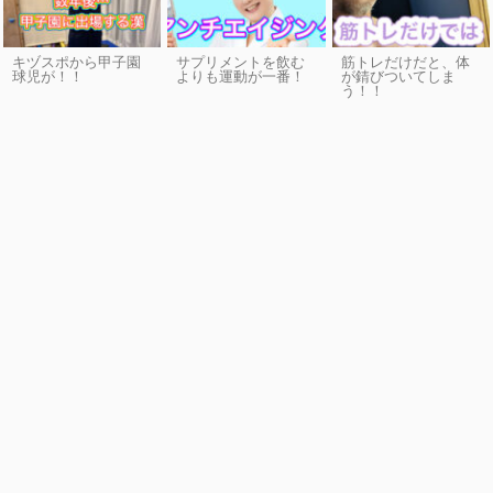
キヅスポから甲子園
サプリメントを飲む
筋トレだけだと、体
球児が！！
よりも運動が一番！
が錆びついてしま
う！！