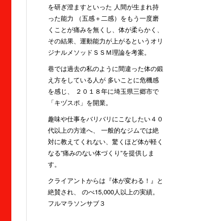
を研ぎ澄ますといった 人間が生まれ持
った能力 （五感＋二感）をもう一度磨
くことが痛みを無くし、体が柔らかく、
その結果、運動能力が上がるというオリ
ジナルメソッドＳＳＭ理論を考案。
巷では過去の私のように間違った体の鍛
え方をしている人が 多いことに危機感
を感じ、 ２０１８年に埼玉県三郷市で
「キヅスポ」を開業。
趣味や仕事をバリバリにこなしたい４０
代以上の方達へ、 一般的なジムでは絶
対に教えてくれない、驚くほど体が軽く
なる”痛みのない体づくり”を提供しま
す。
クライアントからは『体が変わる！』と
絶賛され、 のべ15,000人以上の実績。
フルマラソンサブ３