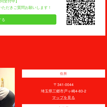
質問受付中】
ていただきご質問お願いします！
する
住所
〒341-0044
埼玉県三郷市戸ヶ崎4-83-2
マップを見る