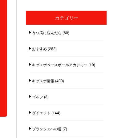
カテゴリー
うつ病に悩んだら
(60)
おすすめ
(262)
キヅスポベースボールアカデミー
(10)
キヅスポ情報
(409)
ゴルフ
(3)
ダイエット
(144)
プランシェへの道
(7)