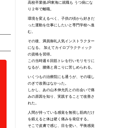
高校卒業後JR東海に就職も うつ病にな
り２年で離職。
環境を変えるべく、子供の頃から好きだ
った運動を仕事にしたいと専門学校へ進
む。
その後、満員御礼人気インストラクター
になる。 加えてカイロプラクティック
の資格を習得。
この当時週６回筋トレを行いモリモリに
なるが、腰痛と肩こりに苦しめられる。
いくつもの治療院にも通うが、その場し
のぎで改善はなかった。
しかし、あの山木伸允氏との出会いで痛
みの原因を知り、実践することで改善さ
れた。
人間が持っている感覚を無視し筋肉だけ
を鍛えると体は硬く痛みを発症する。
そこで皮膚で感じ、目を使い、平衡感覚