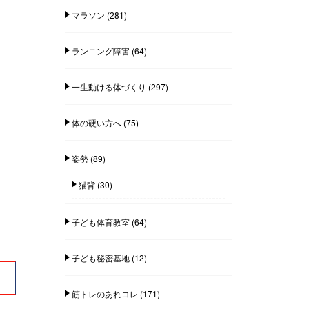
マラソン
(281)
ランニング障害
(64)
一生動ける体づくり
(297)
体の硬い方へ
(75)
姿勢
(89)
猫背
(30)
子ども体育教室
(64)
子ども秘密基地
(12)
筋トレのあれコレ
(171)