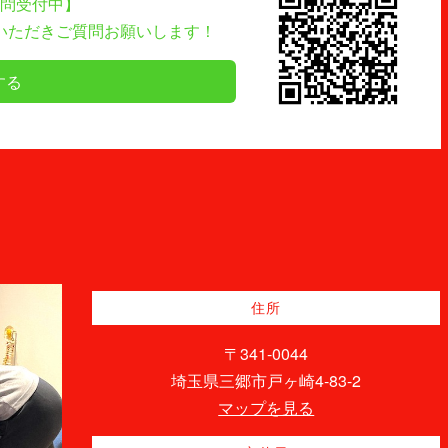
質問受付中】
ていただきご質問お願いします！
する
住所
〒341-0044
埼玉県三郷市戸ヶ崎4-83-2
マップを見る