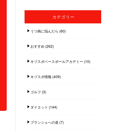
カテゴリー
うつ病に悩んだら
(60)
おすすめ
(262)
キヅスポベースボールアカデミー
(10)
キヅスポ情報
(409)
ゴルフ
(3)
ダイエット
(144)
プランシェへの道
(7)