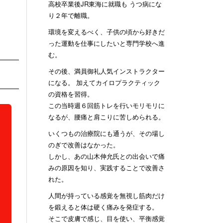
高校卒業後JR東海に就職も うつ病にな
り２年で離職。
環境を変えるべく、子供の頃から好きだ
った運動を仕事にしたいと専門学校へ進
む。
その後、満員御礼人気インストラクター
になる。 加えてカイロプラクティック
の資格を習得。
この当時週６回筋トレを行いモリモリに
なるが、腰痛と肩こりに苦しめられる。
いくつもの治療院にも通うが、その場し
のぎで改善はなかった。
しかし、あの山木伸允氏との出会いで痛
みの原因を知り、実践することで改善さ
れた。
人間が持っている感覚を無視し筋肉だけ
を鍛えると体は硬く痛みを発症する。
そこで皮膚で感じ、目を使い、平衡感覚