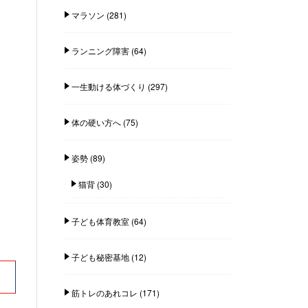
マラソン
(281)
ランニング障害
(64)
一生動ける体づくり
(297)
体の硬い方へ
(75)
姿勢
(89)
猫背
(30)
子ども体育教室
(64)
子ども秘密基地
(12)
筋トレのあれコレ
(171)