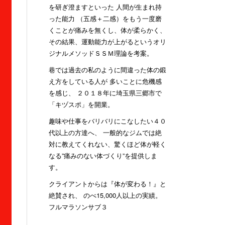
を研ぎ澄ますといった 人間が生まれ持
った能力 （五感＋二感）をもう一度磨
くことが痛みを無くし、体が柔らかく、
その結果、運動能力が上がるというオリ
ジナルメソッドＳＳＭ理論を考案。
巷では過去の私のように間違った体の鍛
え方をしている人が 多いことに危機感
を感じ、 ２０１８年に埼玉県三郷市で
「キヅスポ」を開業。
趣味や仕事をバリバリにこなしたい４０
代以上の方達へ、 一般的なジムでは絶
対に教えてくれない、驚くほど体が軽く
なる”痛みのない体づくり”を提供しま
す。
クライアントからは『体が変わる！』と
絶賛され、 のべ15,000人以上の実績。
フルマラソンサブ３